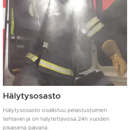
Hälytysosasto
Hälytysosasto osallistuu pelastustoimen
tehtäviin ja on hälytettävissä 24h vuoden
jokaisena päivänä.