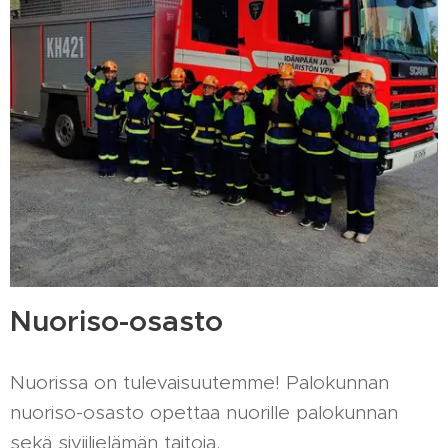
Nuoriso-osasto
Nuorissa on tulevaisuutemme! Palokunnan
nuoriso-osasto opettaa nuorille palokunnan
sekä siviilielämän taitoja.